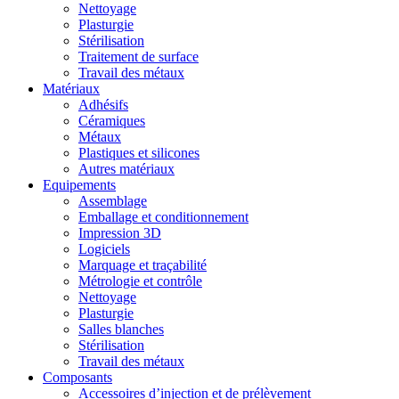
Nettoyage
Plasturgie
Stérilisation
Traitement de surface
Travail des métaux
Matériaux
Adhésifs
Céramiques
Métaux
Plastiques et silicones
Autres matériaux
Equipements
Assemblage
Emballage et conditionnement
Impression 3D
Logiciels
Marquage et traçabilité
Métrologie et contrôle
Nettoyage
Plasturgie
Salles blanches
Stérilisation
Travail des métaux
Composants
Accessoires d’injection et de prélèvement