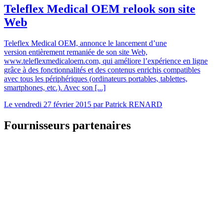
Teleflex Medical OEM relook son site
Web
Teleflex Medical OEM, annonce le lancement d’une
version entièrement remaniée de son site Web,
www.teleflexmedicaloem.com, qui améliore l’expérience en ligne
grâce à des fonctionnalités et des contenus enrichis compatibles
avec tous les périphériques (ordinateurs portables, tablettes,
smartphones, etc.). Avec son [...]
Le
vendredi 27 février 2015
par
Patrick RENARD
Fournisseurs partenaires