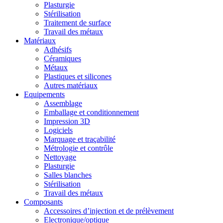
Plasturgie
Stérilisation
Traitement de surface
Travail des métaux
Matériaux
Adhésifs
Céramiques
Métaux
Plastiques et silicones
Autres matériaux
Equipements
Assemblage
Emballage et conditionnement
Impression 3D
Logiciels
Marquage et traçabilité
Métrologie et contrôle
Nettoyage
Plasturgie
Salles blanches
Stérilisation
Travail des métaux
Composants
Accessoires d’injection et de prélèvement
Electronique/optique