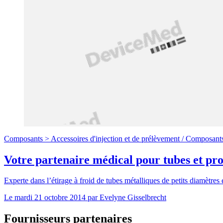
Composants >
Accessoires d'injection et de prélèvement
/
Composant
Votre partenaire médical pour tubes et prof
Experte dans l’étirage à froid de tubes métalliques de petits diamètres
Le
mardi 21 octobre 2014
par
Evelyne Gisselbrecht
Fournisseurs partenaires