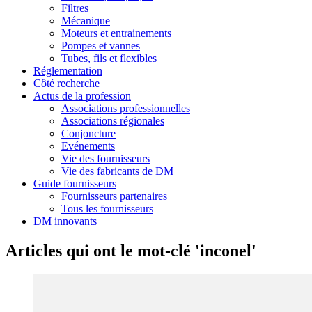
Filtres
Mécanique
Moteurs et entrainements
Pompes et vannes
Tubes, fils et flexibles
Réglementation
Côté recherche
Actus de la profession
Associations professionnelles
Associations régionales
Conjoncture
Evénements
Vie des fournisseurs
Vie des fabricants de DM
Guide fournisseurs
Fournisseurs partenaires
Tous les fournisseurs
DM innovants
Articles qui ont le mot-clé 'inconel'