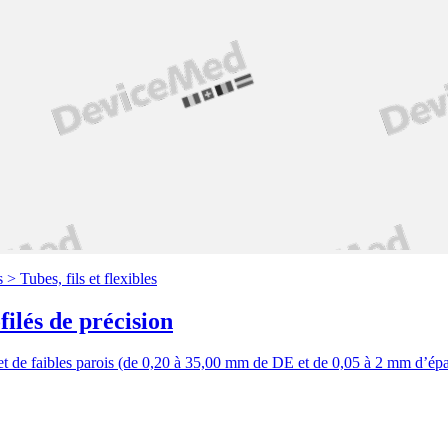
s >
Tubes, fils et flexibles
ilés de précision
 et de faibles parois (de 0,20 à 35,00 mm de DE et de 0,05 à 2 mm d’épai