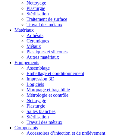
Nettoyage
Plasturgie
Stérilisation
Traitement de surface
Travail des métaux
Matériaux
Adhésifs
Céramiques
Métaux
Plastiques et silicones
Autres matériaux
Equipements
Assemblage
Emballage et conditionnement
Impression 3D
Logiciels
Marquage et traçabilité
Métrologie et contrôle
Nettoyage
Plasturgie
Salles blanches
Stérilisation
Travail des métaux
Composants
Accessoires d’injection et de prélèvement