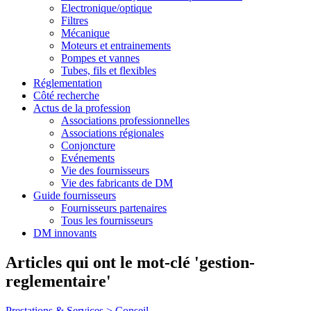
Electronique/optique
Filtres
Mécanique
Moteurs et entrainements
Pompes et vannes
Tubes, fils et flexibles
Réglementation
Côté recherche
Actus de la profession
Associations professionnelles
Associations régionales
Conjoncture
Evénements
Vie des fournisseurs
Vie des fabricants de DM
Guide fournisseurs
Fournisseurs partenaires
Tous les fournisseurs
DM innovants
Articles qui ont le mot-clé 'gestion-
reglementaire'
Prestations & Services >
Conseil