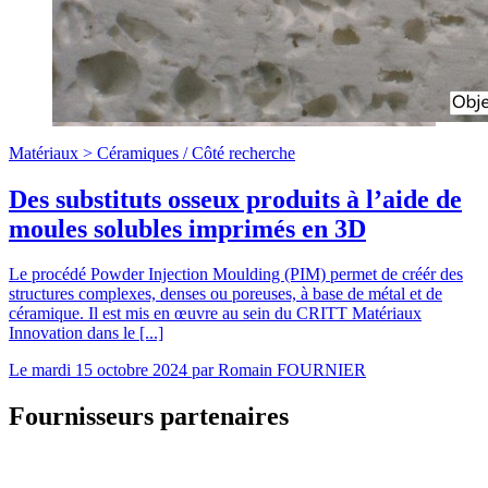
Matériaux >
Céramiques
/
Côté recherche
Des substituts osseux produits à l’aide de
moules solubles imprimés en 3D
Le procédé Powder Injection Moulding (PIM) permet de créér des
structures complexes, denses ou poreuses, à base de métal et de
céramique. Il est mis en œuvre au sein du CRITT Matériaux
Innovation dans le [...]
Le
mardi 15 octobre 2024
par
Romain FOURNIER
Fournisseurs partenaires