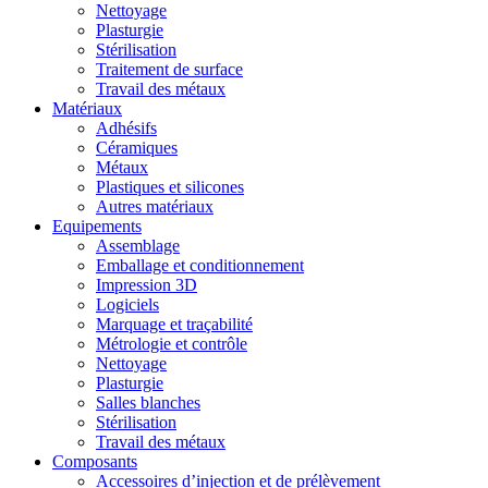
Nettoyage
Plasturgie
Stérilisation
Traitement de surface
Travail des métaux
Matériaux
Adhésifs
Céramiques
Métaux
Plastiques et silicones
Autres matériaux
Equipements
Assemblage
Emballage et conditionnement
Impression 3D
Logiciels
Marquage et traçabilité
Métrologie et contrôle
Nettoyage
Plasturgie
Salles blanches
Stérilisation
Travail des métaux
Composants
Accessoires d’injection et de prélèvement