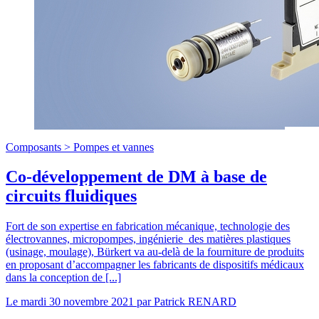
Composants >
Pompes et vannes
Co-développement de DM à base de
circuits fluidiques
Fort de son expertise en fabrication mécanique, technologie des
électrovannes, micropompes, ingénierie des matières plastiques
(usinage, moulage), Bürkert va au-delà de la fourniture de produits
en proposant d’accompagner les fabricants de dispositifs médicaux
dans la conception de [...]
Le
mardi 30 novembre 2021
par
Patrick RENARD