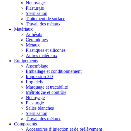
Nettoyage
Plasturgie
Stérilisation
Traitement de surface
Travail des métaux
Matériaux
Adhésifs
Céramiques
Métaux
Plastiques et silicones
Autres matériaux
Equipements
Assemblage
Emballage et conditionnement
Impression 3D
Logiciels
Marquage et traçabilité
Métrologie et contrôle
Nettoyage
Plasturgie
Salles blanches
Stérilisation
Travail des métaux
Composants
Accessoires d’injection et de prélèvement