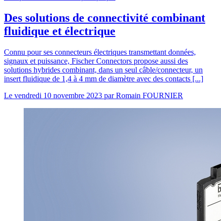
Des solutions de connectivité combinant
fluidique et électrique
Connu pour ses connecteurs électriques transmettant données,
signaux et puissance, Fischer Connectors propose aussi des
solutions hybrides combinant, dans un seul câble/connecteur, un
insert fluidique de 1,4 à 4 mm de diamètre avec des contacts [...]
Le
vendredi 10 novembre 2023
par
Romain FOURNIER