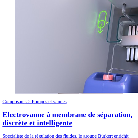
Composants >
Pompes et vannes
Electrovanne à membrane de séparation,
discrète et intelligente
Spécialiste de la régulation des fluides, le groupe Bürkert enrichit