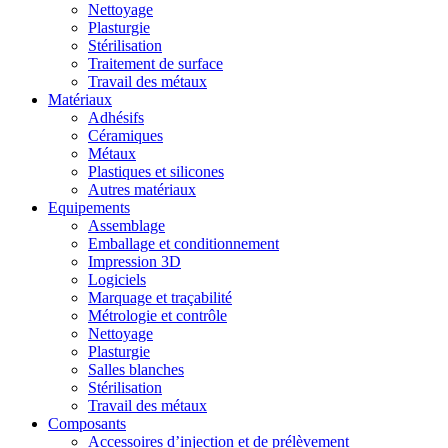
Nettoyage
Plasturgie
Stérilisation
Traitement de surface
Travail des métaux
Matériaux
Adhésifs
Céramiques
Métaux
Plastiques et silicones
Autres matériaux
Equipements
Assemblage
Emballage et conditionnement
Impression 3D
Logiciels
Marquage et traçabilité
Métrologie et contrôle
Nettoyage
Plasturgie
Salles blanches
Stérilisation
Travail des métaux
Composants
Accessoires d’injection et de prélèvement