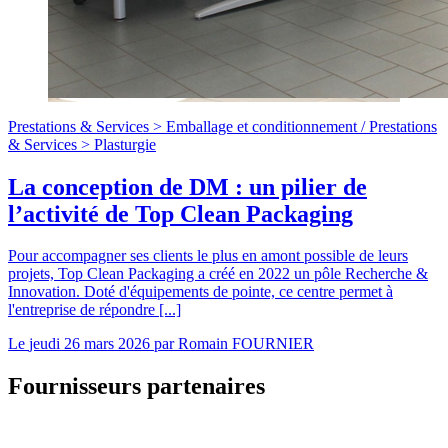
Prestations & Services >
Emballage et conditionnement
/
Prestations
& Services >
Plasturgie
La conception de DM : un pilier de
l’activité de Top Clean Packaging
Pour accompagner ses clients le plus en amont possible de leurs
projets, Top Clean Packaging a créé en 2022 un pôle Recherche &
Innovation. Doté d'équipements de pointe, ce centre permet à
l'entreprise de répondre [...]
Le
jeudi 26 mars 2026
par
Romain FOURNIER
Fournisseurs partenaires