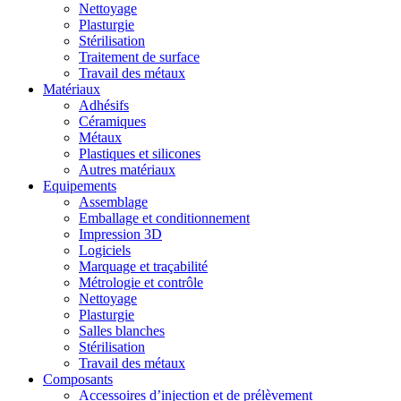
Nettoyage
Plasturgie
Stérilisation
Traitement de surface
Travail des métaux
Matériaux
Adhésifs
Céramiques
Métaux
Plastiques et silicones
Autres matériaux
Equipements
Assemblage
Emballage et conditionnement
Impression 3D
Logiciels
Marquage et traçabilité
Métrologie et contrôle
Nettoyage
Plasturgie
Salles blanches
Stérilisation
Travail des métaux
Composants
Accessoires d’injection et de prélèvement