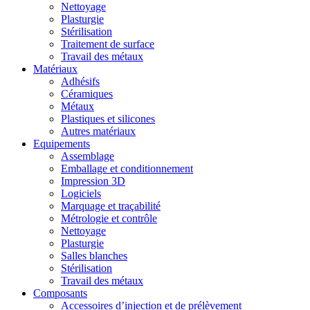
Nettoyage
Plasturgie
Stérilisation
Traitement de surface
Travail des métaux
Matériaux
Adhésifs
Céramiques
Métaux
Plastiques et silicones
Autres matériaux
Equipements
Assemblage
Emballage et conditionnement
Impression 3D
Logiciels
Marquage et traçabilité
Métrologie et contrôle
Nettoyage
Plasturgie
Salles blanches
Stérilisation
Travail des métaux
Composants
Accessoires d’injection et de prélèvement