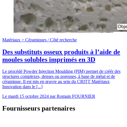
Matériaux >
Céramiques
/
Côté recherche
Des substituts osseux produits à l’aide de
moules solubles imprimés en 3D
Le procédé Powder Injection Moulding (PIM) permet de créér des
structures complexes, denses ou poreuses, à base de métal et de
céramique. Il est mis en œuvre au sein du CRITT Matériaux
Innovation dans le [...]
Le
mardi 15 octobre 2024
par
Romain FOURNIER
Fournisseurs partenaires