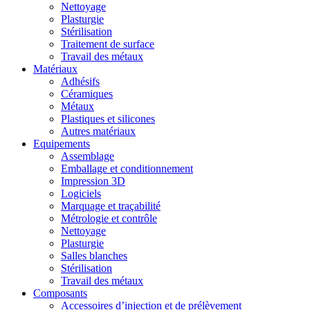
Nettoyage
Plasturgie
Stérilisation
Traitement de surface
Travail des métaux
Matériaux
Adhésifs
Céramiques
Métaux
Plastiques et silicones
Autres matériaux
Equipements
Assemblage
Emballage et conditionnement
Impression 3D
Logiciels
Marquage et traçabilité
Métrologie et contrôle
Nettoyage
Plasturgie
Salles blanches
Stérilisation
Travail des métaux
Composants
Accessoires d’injection et de prélèvement