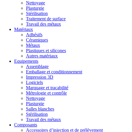
Nettoyage
Plasturgie
Stérilisation
Traitement de surface
Travail des métaux
Matériaux
Adhésifs
Céramiques
Métaux
Plastiques et silicones
Autres matériaux
Equipements
Assemblage
Emballage et conditionnement
Impression 3D
Logiciels
Marquage et traçabilité
Métrologie et contrôle
Nettoyage
Plasturgie
Salles blanches
Stérilisation
Travail des métaux
Composants
Accessoires d’injection et de prélèvement