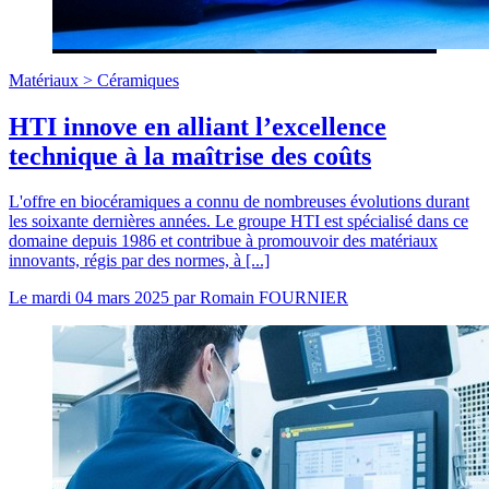
Matériaux >
Céramiques
HTI innove en alliant l’excellence
technique à la maîtrise des coûts
L'offre en biocéramiques a connu de nombreuses évolutions durant
les soixante dernières années. Le groupe HTI est spécialisé dans ce
domaine depuis 1986 et contribue à promouvoir des matériaux
innovants, régis par des normes, à [...]
Le
mardi 04 mars 2025
par
Romain FOURNIER