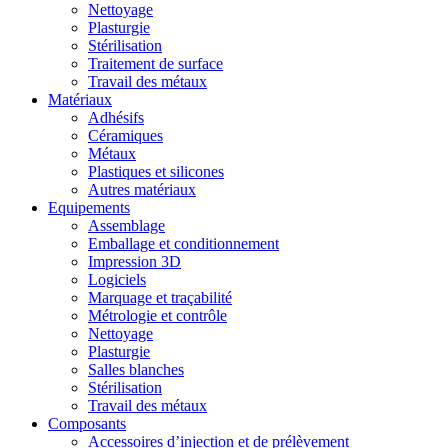
Nettoyage
Plasturgie
Stérilisation
Traitement de surface
Travail des métaux
Matériaux
Adhésifs
Céramiques
Métaux
Plastiques et silicones
Autres matériaux
Equipements
Assemblage
Emballage et conditionnement
Impression 3D
Logiciels
Marquage et traçabilité
Métrologie et contrôle
Nettoyage
Plasturgie
Salles blanches
Stérilisation
Travail des métaux
Composants
Accessoires d’injection et de prélèvement