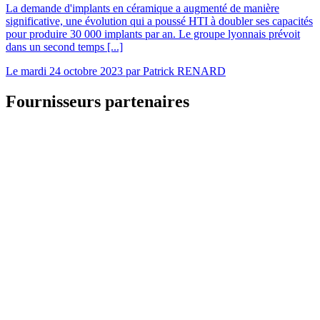
La demande d'implants en céramique a augmenté de manière
significative, une évolution qui a poussé HTI à doubler ses capacités
pour produire 30 000 implants par an. Le groupe lyonnais prévoit
dans un second temps [...]
Le
mardi 24 octobre 2023
par
Patrick RENARD
Fournisseurs partenaires