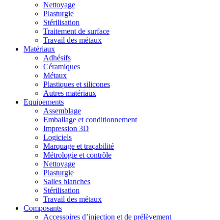
Nettoyage
Plasturgie
Stérilisation
Traitement de surface
Travail des métaux
Matériaux
Adhésifs
Céramiques
Métaux
Plastiques et silicones
Autres matériaux
Equipements
Assemblage
Emballage et conditionnement
Impression 3D
Logiciels
Marquage et traçabilité
Métrologie et contrôle
Nettoyage
Plasturgie
Salles blanches
Stérilisation
Travail des métaux
Composants
Accessoires d’injection et de prélèvement