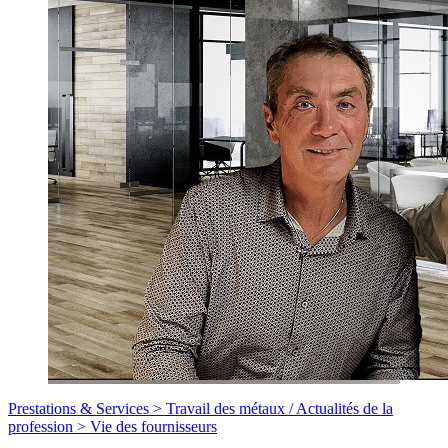
Prestations & Services >
Travail des métaux
/
Actualités de la
profession >
Vie des fournisseurs