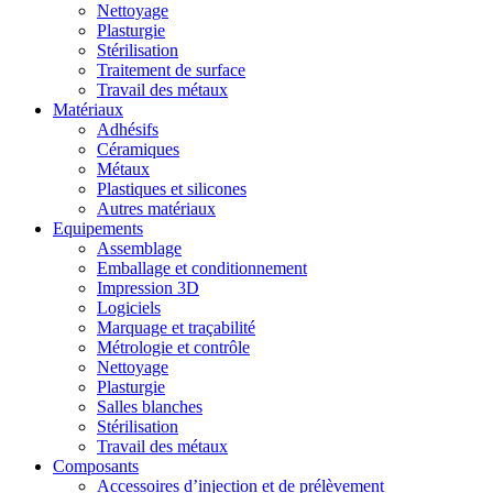
Nettoyage
Plasturgie
Stérilisation
Traitement de surface
Travail des métaux
Matériaux
Adhésifs
Céramiques
Métaux
Plastiques et silicones
Autres matériaux
Equipements
Assemblage
Emballage et conditionnement
Impression 3D
Logiciels
Marquage et traçabilité
Métrologie et contrôle
Nettoyage
Plasturgie
Salles blanches
Stérilisation
Travail des métaux
Composants
Accessoires d’injection et de prélèvement