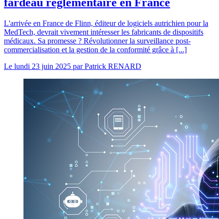
fardeau réglementaire en France
L'arrivée en France de Flinn, éditeur de logiciels autrichien pour la
MedTech, devrait vivement intéresser les fabricants de dispositifs
médicaux. Sa promesse ? Révolutionner la surveillance post-
commercialisation et la gestion de la conformité grâce à [...]
Le
lundi 23 juin 2025
par
Patrick RENARD