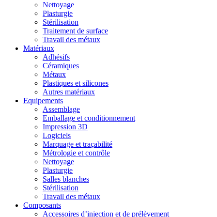
Nettoyage
Plasturgie
Stérilisation
Traitement de surface
Travail des métaux
Matériaux
Adhésifs
Céramiques
Métaux
Plastiques et silicones
Autres matériaux
Equipements
Assemblage
Emballage et conditionnement
Impression 3D
Logiciels
Marquage et traçabilité
Métrologie et contrôle
Nettoyage
Plasturgie
Salles blanches
Stérilisation
Travail des métaux
Composants
Accessoires d’injection et de prélèvement