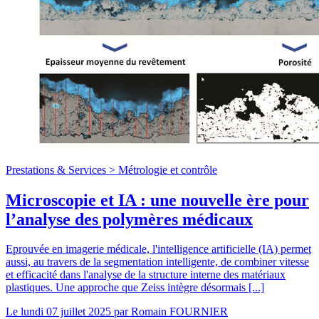
Prestations & Services >
Métrologie et contrôle
Microscopie et IA : une nouvelle ère pour
l’analyse des polymères médicaux
Eprouvée en imagerie médicale, l'intelligence artificielle (IA) permet
aussi, au travers de la segmentation intelligente, de combiner vitesse
et efficacité dans l'analyse de la structure interne des matériaux
plastiques. Une approche que Zeiss intègre désormais [...]
Le
lundi 07 juillet 2025
par
Romain FOURNIER