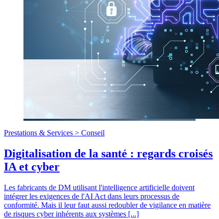
Prestations & Services >
Conseil
Digitalisation de la santé : regards croisés
IA et cyber
Les fabricants de DM utilisant l'intelligence artificielle doivent
intégrer les exigences de l'AI Act dans leurs processus de
conformité. Mais il leur faut aussi redoubler de vigilance en matière
de risques cyber inhérents aux systèmes [...]