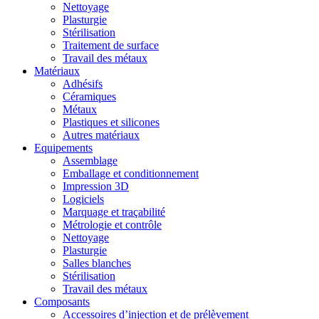
Nettoyage
Plasturgie
Stérilisation
Traitement de surface
Travail des métaux
Matériaux
Adhésifs
Céramiques
Métaux
Plastiques et silicones
Autres matériaux
Equipements
Assemblage
Emballage et conditionnement
Impression 3D
Logiciels
Marquage et traçabilité
Métrologie et contrôle
Nettoyage
Plasturgie
Salles blanches
Stérilisation
Travail des métaux
Composants
Accessoires d’injection et de prélèvement