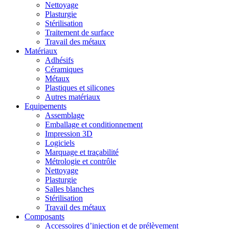
Nettoyage
Plasturgie
Stérilisation
Traitement de surface
Travail des métaux
Matériaux
Adhésifs
Céramiques
Métaux
Plastiques et silicones
Autres matériaux
Equipements
Assemblage
Emballage et conditionnement
Impression 3D
Logiciels
Marquage et traçabilité
Métrologie et contrôle
Nettoyage
Plasturgie
Salles blanches
Stérilisation
Travail des métaux
Composants
Accessoires d’injection et de prélèvement