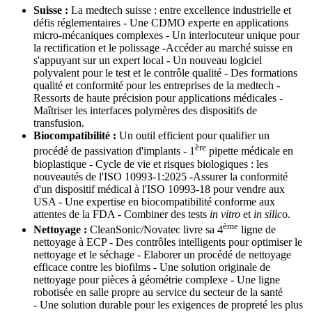
Suisse :
La medtech suisse : entre excellence industrielle et
défis réglementaires - Une CDMO experte en applications
micro-mécaniques complexes - Un interlocuteur unique pour
la rectification et le polissage -Accéder au marché suisse en
s'appuyant sur un expert local - Un nouveau logiciel
polyvalent pour le test et le contrôle qualité - Des formations
qualité et conformité pour les entreprises de la medtech -
Ressorts de haute précision pour applications médicales -
Maîtriser les interfaces polymères des dispositifs de
transfusion.
Biocompatibilité :
Un outil efficient pour qualifier un
ère
procédé de passivation d'implants - 1
pipette médicale en
bioplastique - Cycle de vie et risques biologiques : les
nouveautés de l'ISO 10993-1:2025 -Assurer la conformité
d'un dispositif médical à l'ISO 10993-18 pour vendre aux
USA - Une expertise en biocompatibilité conforme aux
attentes de la FDA - Combiner des tests
in vitro
et
in silic
o.
ème
Nettoyage :
CleanSonic/Novatec livre sa 4
ligne de
nettoyage à ECP - Des contrôles intelligents pour optimiser le
nettoyage et le séchage - Elaborer un procédé de nettoyage
efficace contre les biofilms - Une solution originale de
nettoyage pour pièces à géométrie complexe - Une ligne
robotisée en salle propre au service du secteur de la santé
- Une solution durable pour les exigences de propreté les plus