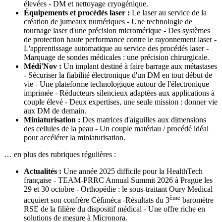
élevées - DM et nettoyage cryogénique.
Équipements et procédés laser :
Le laser au service de la
création de jumeaux numériques - Une technologie de
tournage laser d'une précision micromérique - Des systèmes
de protection haute performance contre le rayonnement laser -
L'apprentissage automatique au service des procédés laser -
Marquage de sondes médicales : une précision chirurgicale.
Médi'Nov :
Un implant destiné à faire barrage aux métastases
- Sécuriser la fiabilité électronique d'un DM en tout début de
vie - Une plateforme technologique autour de l'électronique
imprimée - Réducteurs silencieux adaptées aux applications à
couple élevé - Deux expertises, une seule mission : donner vie
aux DM de demain.
Miniaturisation :
Des matrices d'aiguilles aux dimensions
des cellules de la peau - Un couple matériau / procédé idéal
pour accélérer la miniaturisation.
… en plus des rubriques régulières :
Actualités :
Une année 2025 difficile pour la HealthTech
française - TEAM-PRRC Annual Summit 2026 à Prague les
29 et 30 octobre - Orthopédie : le sous-traitant Oury Medical
ème
acquiert son confrère Céfiméca -Résultats du 3
baromètre
RSE de la filière du dispositif médical - Une offre riche en
solutions de mesure à Micronora.