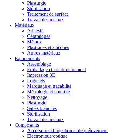
Plasturgie
Stérilisation
Traitement de surface
Travail des métaux
Matériaux
Adhésifs
Céramiques
Métaux
Plastiques et silicones
Autres matériaux
Equipements
Assemblage
Emballage et conditionnement
Impression 3D
Logiciels
Marquage et traçabilité
Métrologie et contrôle
Nettoyage
Plasturgie
Salles blanches
Stérilisation
Travail des métaux
Composants
Accessoires d’injection et de prélèvement
Electronique/optique