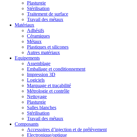
Plasturgie
Stérilisation
Traitement de surface
Travail des métaux
Matériaux
Adhésifs
Céramiques
Métaux
Plastiques et silicones
Autres matériaux
Equipements
Assemblage
Emballage et conditionnement
Impression 3D
Logiciels
Marquage et traçabilité
Métrologie et contrôle
Nettoyage
Plasturgie
Salles blanches
Stérilisation
Travail des métaux
Composants
Accessoires d’injection et de prélèvement
Electronique/optique