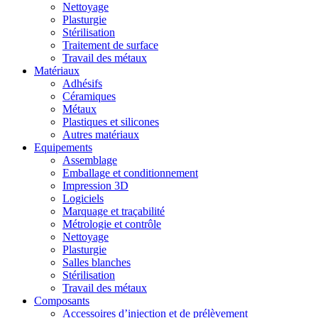
Nettoyage
Plasturgie
Stérilisation
Traitement de surface
Travail des métaux
Matériaux
Adhésifs
Céramiques
Métaux
Plastiques et silicones
Autres matériaux
Equipements
Assemblage
Emballage et conditionnement
Impression 3D
Logiciels
Marquage et traçabilité
Métrologie et contrôle
Nettoyage
Plasturgie
Salles blanches
Stérilisation
Travail des métaux
Composants
Accessoires d’injection et de prélèvement