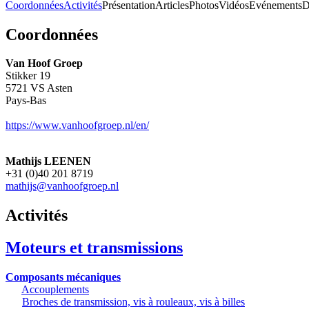
Coordonnées
Activités
Présentation
Articles
Photos
Vidéos
Evénements
D
Coordonnées
Van Hoof Groep
Stikker 19
5721 VS
Asten
Pays-Bas
https://www.vanhoofgroep.nl/en/
Mathijs LEENEN
+31 (0)40 201 8719
mathijs@vanhoofgroep.nl
Activités
Moteurs et transmissions
Composants mécaniques
Accouplements
Broches de transmission, vis à rouleaux, vis à billes