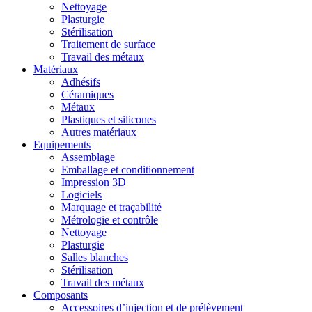
Nettoyage
Plasturgie
Stérilisation
Traitement de surface
Travail des métaux
Matériaux
Adhésifs
Céramiques
Métaux
Plastiques et silicones
Autres matériaux
Equipements
Assemblage
Emballage et conditionnement
Impression 3D
Logiciels
Marquage et traçabilité
Métrologie et contrôle
Nettoyage
Plasturgie
Salles blanches
Stérilisation
Travail des métaux
Composants
Accessoires d’injection et de prélèvement