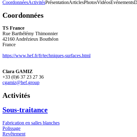
Coordonnées
Activités
Présentation
Articles
Photos
Vidéos
Evénements
D
Coordonnées
TS France
Rue Barthélémy Thimonnier
42160
Andrézieux Bouthéon
France
https://www.hef.fr/fr/techniques-surfaces.html
Clara GAMIZ
+33 (0)6 37 23 27 36
cgamiz@hef.group
Activités
Sous-traitance
Fabrication en salles blanches
Polissage
Revêtement