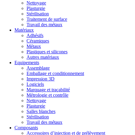
Nettoyage
Plasturgie
Stérilisation
Traitement de surface
Travail des métaux
Matériaux
Adhésifs
Céramiques
Métaux
Plastiques et silicones
Autres matériaux
Equipements
Assemblage
Emballage et conditionnement
Impression 3D
Logiciels
Marquage et traçabilité
Métrologie et contrôle
Nettoyage
Plasturgie
Salles blanches
Stérilisation
Travail des métaux
Composants
Accessoires d’injection et de prélèvement