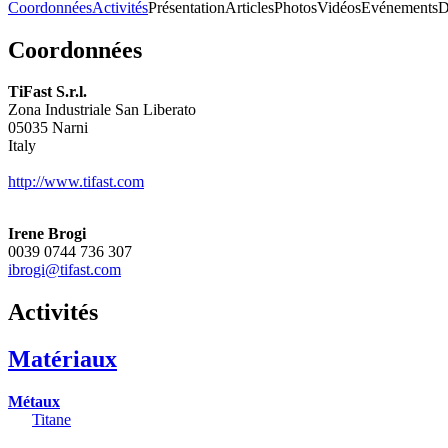
Coordonnées
Activités
Présentation
Articles
Photos
Vidéos
Evénements
D
Coordonnées
TiFast S.r.l.
Zona Industriale San Liberato
05035
Narni
Italy
http://www.tifast.com
Irene Brogi
0039 0744 736 307
ibrogi@tifast.com
Activités
Matériaux
Métaux
Titane