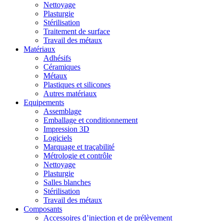
Nettoyage
Plasturgie
Stérilisation
Traitement de surface
Travail des métaux
Matériaux
Adhésifs
Céramiques
Métaux
Plastiques et silicones
Autres matériaux
Equipements
Assemblage
Emballage et conditionnement
Impression 3D
Logiciels
Marquage et traçabilité
Métrologie et contrôle
Nettoyage
Plasturgie
Salles blanches
Stérilisation
Travail des métaux
Composants
Accessoires d’injection et de prélèvement