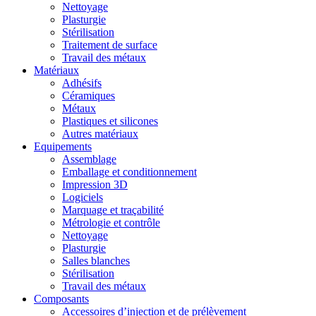
Nettoyage
Plasturgie
Stérilisation
Traitement de surface
Travail des métaux
Matériaux
Adhésifs
Céramiques
Métaux
Plastiques et silicones
Autres matériaux
Equipements
Assemblage
Emballage et conditionnement
Impression 3D
Logiciels
Marquage et traçabilité
Métrologie et contrôle
Nettoyage
Plasturgie
Salles blanches
Stérilisation
Travail des métaux
Composants
Accessoires d’injection et de prélèvement