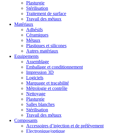
Plasturgie
Stérilisation
Traitement de surface
Travail des métaux
Matériaux
Adhésifs
Céramiques
Métaux
Plastiques et silicones
Autres matériaux
Equipements
Assemblage
Emballage et conditionnement
Impression 3D
Logiciels
Marquage et traçabilité
Métrologie et contrôle
Nettoyage
Plasturgie
Salles blanches
Stérilisation
Travail des métaux
Composants
Accessoires d’injection et de prélèvement
Electronique/optique