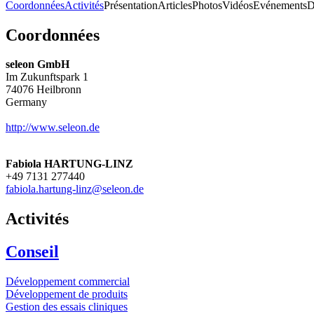
Coordonnées
Activités
Présentation
Articles
Photos
Vidéos
Evénements
D
Coordonnées
seleon GmbH
Im Zukunftspark 1
74076
Heilbronn
Germany
http://www.seleon.de
Fabiola HARTUNG-LINZ
+49 7131 277440
fabiola.hartung-linz@seleon.de
Activités
Conseil
Développement commercial
Développement de produits
Gestion des essais cliniques