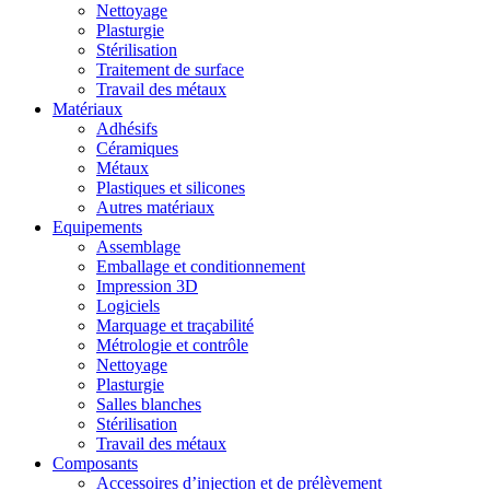
Nettoyage
Plasturgie
Stérilisation
Traitement de surface
Travail des métaux
Matériaux
Adhésifs
Céramiques
Métaux
Plastiques et silicones
Autres matériaux
Equipements
Assemblage
Emballage et conditionnement
Impression 3D
Logiciels
Marquage et traçabilité
Métrologie et contrôle
Nettoyage
Plasturgie
Salles blanches
Stérilisation
Travail des métaux
Composants
Accessoires d’injection et de prélèvement