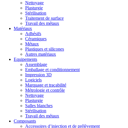
Nettoyage
Plasturgie
Stérilisation
Traitement de surface
Travail des métaux
Matériaux
Adhésifs
Céramiques
Métaux
Plastiques et silicones
Autres matériaux
Equipements
Assemblage
Emballage et conditionnement
Impression 3D
Logiciels
Marquage et traçabilité
Métrologie et contrôle
Nettoyage
Plasturgie
Salles blanches
Stérilisation
Travail des métaux
Composants
Accessoires d’injection et de prélèvement