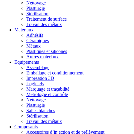
Nettoyage
Plasturgie
Stérilisation
Traitement de surface
Travail des métaux
Matériaux
Adhésifs
Céramiques
Métaux
Plastiques et silicones
Autres matériaux
Equipements
Assemblage
Emballage et conditionnement
Impression 3D
Logiciels
Marquage et traçabilité
Métrologie et contrôle
Nettoyage
Plasturgie
Salles blanches
Stérilisation
Travail des métaux
Composants
Accessoires d’injection et de prélèvement