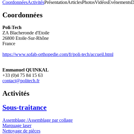
Coordonnées
Activités
Présentation
Articles
Photos
Vidéos
Evénements
D
Coordonnées
Poli-Tech
ZA Blacheronde d'Etoile
26800
Etoile-Sur-Rhône
France
https://www.sofab-orthopedie.com/fr/poli-tech/accueil.html
Emmanuel QUINKAL
+33 (0)4 75 84 15 63
contact@politech.fr
Activités
Sous-traitance
Assemblage /Assemblage par collage
Marquage laser
Nettoyage de pièces