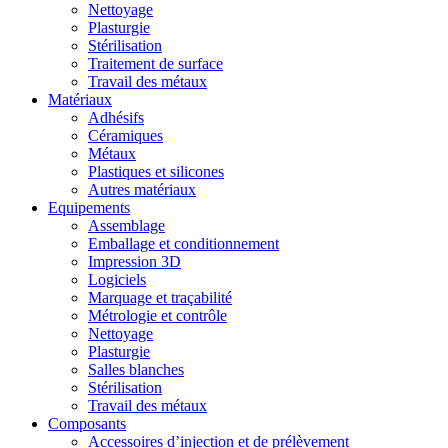
Nettoyage
Plasturgie
Stérilisation
Traitement de surface
Travail des métaux
Matériaux
Adhésifs
Céramiques
Métaux
Plastiques et silicones
Autres matériaux
Equipements
Assemblage
Emballage et conditionnement
Impression 3D
Logiciels
Marquage et traçabilité
Métrologie et contrôle
Nettoyage
Plasturgie
Salles blanches
Stérilisation
Travail des métaux
Composants
Accessoires d’injection et de prélèvement