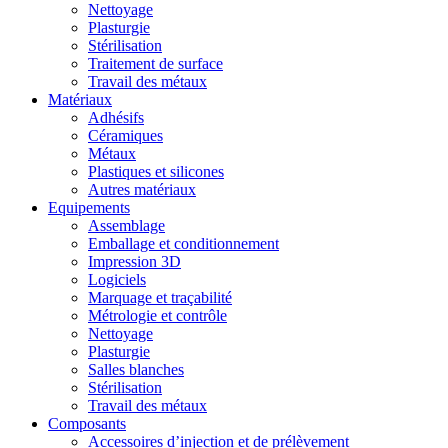
Nettoyage
Plasturgie
Stérilisation
Traitement de surface
Travail des métaux
Matériaux
Adhésifs
Céramiques
Métaux
Plastiques et silicones
Autres matériaux
Equipements
Assemblage
Emballage et conditionnement
Impression 3D
Logiciels
Marquage et traçabilité
Métrologie et contrôle
Nettoyage
Plasturgie
Salles blanches
Stérilisation
Travail des métaux
Composants
Accessoires d’injection et de prélèvement