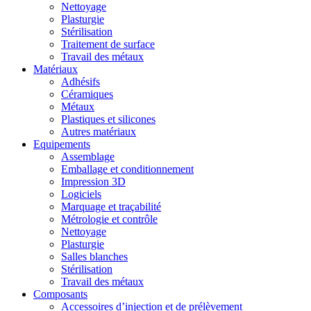
Nettoyage
Plasturgie
Stérilisation
Traitement de surface
Travail des métaux
Matériaux
Adhésifs
Céramiques
Métaux
Plastiques et silicones
Autres matériaux
Equipements
Assemblage
Emballage et conditionnement
Impression 3D
Logiciels
Marquage et traçabilité
Métrologie et contrôle
Nettoyage
Plasturgie
Salles blanches
Stérilisation
Travail des métaux
Composants
Accessoires d’injection et de prélèvement