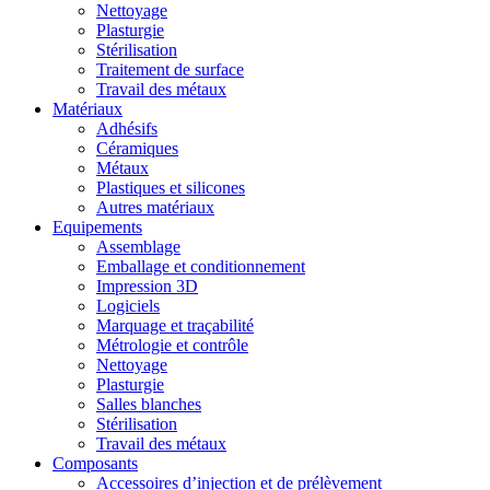
Nettoyage
Plasturgie
Stérilisation
Traitement de surface
Travail des métaux
Matériaux
Adhésifs
Céramiques
Métaux
Plastiques et silicones
Autres matériaux
Equipements
Assemblage
Emballage et conditionnement
Impression 3D
Logiciels
Marquage et traçabilité
Métrologie et contrôle
Nettoyage
Plasturgie
Salles blanches
Stérilisation
Travail des métaux
Composants
Accessoires d’injection et de prélèvement