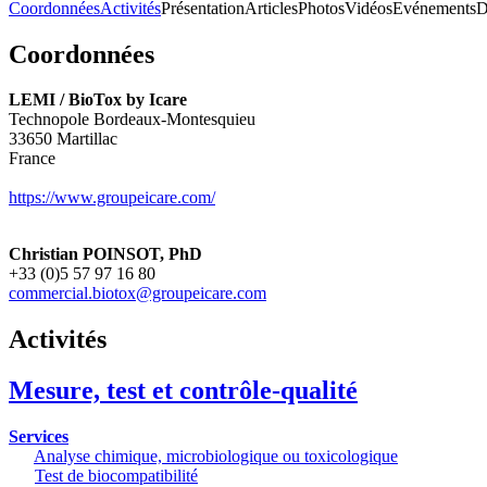
Coordonnées
Activités
Présentation
Articles
Photos
Vidéos
Evénements
D
Coordonnées
LEMI / BioTox by Icare
Technopole Bordeaux-Montesquieu
33650
Martillac
France
https://www.groupeicare.com/
Christian POINSOT, PhD
+33 (0)5 57 97 16 80
commercial.biotox@groupeicare.com
Activités
Mesure, test et contrôle-qualité
Services
Analyse chimique, microbiologique ou toxicologique
Test de biocompatibilité