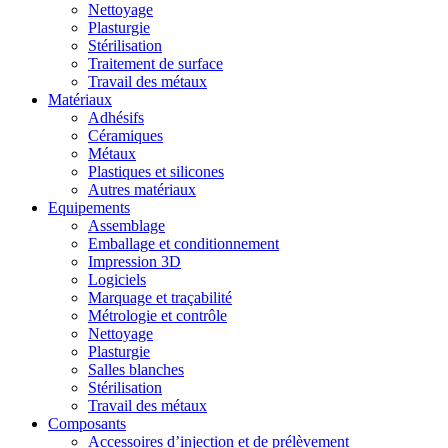
Nettoyage
Plasturgie
Stérilisation
Traitement de surface
Travail des métaux
Matériaux
Adhésifs
Céramiques
Métaux
Plastiques et silicones
Autres matériaux
Equipements
Assemblage
Emballage et conditionnement
Impression 3D
Logiciels
Marquage et traçabilité
Métrologie et contrôle
Nettoyage
Plasturgie
Salles blanches
Stérilisation
Travail des métaux
Composants
Accessoires d’injection et de prélèvement