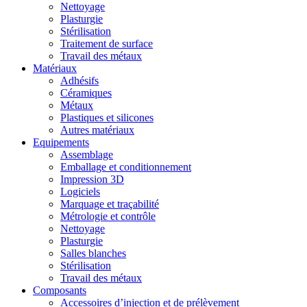
Nettoyage
Plasturgie
Stérilisation
Traitement de surface
Travail des métaux
Matériaux
Adhésifs
Céramiques
Métaux
Plastiques et silicones
Autres matériaux
Equipements
Assemblage
Emballage et conditionnement
Impression 3D
Logiciels
Marquage et traçabilité
Métrologie et contrôle
Nettoyage
Plasturgie
Salles blanches
Stérilisation
Travail des métaux
Composants
Accessoires d’injection et de prélèvement