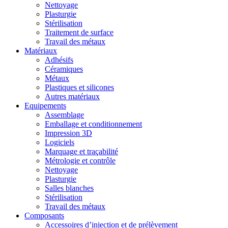
Nettoyage
Plasturgie
Stérilisation
Traitement de surface
Travail des métaux
Matériaux
Adhésifs
Céramiques
Métaux
Plastiques et silicones
Autres matériaux
Equipements
Assemblage
Emballage et conditionnement
Impression 3D
Logiciels
Marquage et traçabilité
Métrologie et contrôle
Nettoyage
Plasturgie
Salles blanches
Stérilisation
Travail des métaux
Composants
Accessoires d’injection et de prélèvement