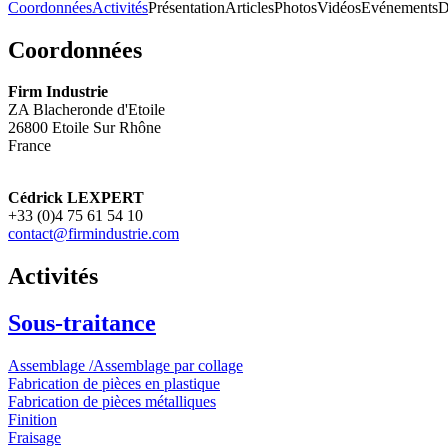
Coordonnées
Activités
Présentation
Articles
Photos
Vidéos
Evénements
D
Coordonnées
Firm Industrie
ZA Blacheronde d'Etoile
26800
Etoile Sur Rhône
France
Cédrick LEXPERT
+33 (0)4 75 61 54 10
contact@firmindustrie.com
Activités
Sous-traitance
Assemblage /Assemblage par collage
Fabrication de pièces en plastique
Fabrication de pièces métalliques
Finition
Fraisage