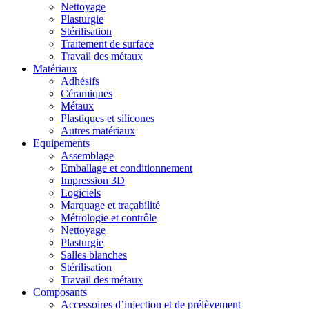
Nettoyage
Plasturgie
Stérilisation
Traitement de surface
Travail des métaux
Matériaux
Adhésifs
Céramiques
Métaux
Plastiques et silicones
Autres matériaux
Equipements
Assemblage
Emballage et conditionnement
Impression 3D
Logiciels
Marquage et traçabilité
Métrologie et contrôle
Nettoyage
Plasturgie
Salles blanches
Stérilisation
Travail des métaux
Composants
Accessoires d’injection et de prélèvement