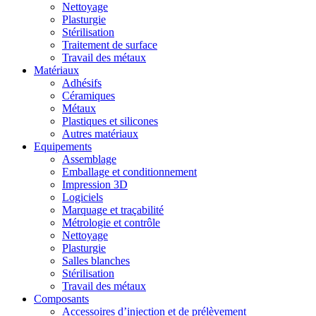
Nettoyage
Plasturgie
Stérilisation
Traitement de surface
Travail des métaux
Matériaux
Adhésifs
Céramiques
Métaux
Plastiques et silicones
Autres matériaux
Equipements
Assemblage
Emballage et conditionnement
Impression 3D
Logiciels
Marquage et traçabilité
Métrologie et contrôle
Nettoyage
Plasturgie
Salles blanches
Stérilisation
Travail des métaux
Composants
Accessoires d’injection et de prélèvement