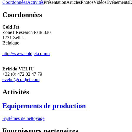
Coordonnées
Activités
Présentation
Articles
Photos
Vidéos
Evénements
D
Coordonnées
Cold Jet
Zone1 Research Park 330
1731
Zellik
Belgique
http://www.coldjet.com/fr
Erfrida VELIU
+32 (0) 472 02 47 79
eveliu@coldjet.com
Activités
Equipements de production
Systèmes de nettoyage
Fournisseurs partenaires