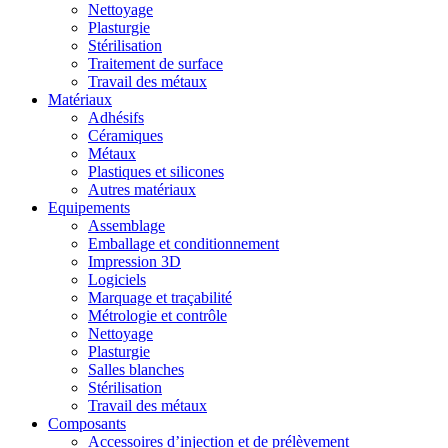
Nettoyage
Plasturgie
Stérilisation
Traitement de surface
Travail des métaux
Matériaux
Adhésifs
Céramiques
Métaux
Plastiques et silicones
Autres matériaux
Equipements
Assemblage
Emballage et conditionnement
Impression 3D
Logiciels
Marquage et traçabilité
Métrologie et contrôle
Nettoyage
Plasturgie
Salles blanches
Stérilisation
Travail des métaux
Composants
Accessoires d’injection et de prélèvement