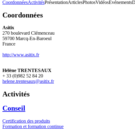
Coordonnées
Activités
Présentation
Articles
Photos
Vidéos
Evénements
D
Coordonnées
Asitix
270 boulevard Clémenceau
59700
Marcq-En-Baroeul
France
http://www.asitix.fr
Hélène TRENTESAUX
+ 33 (0)982 52 84 20
helene.trentesaux@asitix.fr
Activités
Conseil
Certification des produits
Formation et formation continue