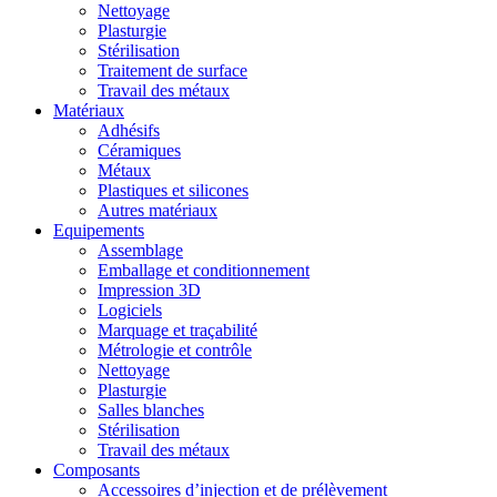
Nettoyage
Plasturgie
Stérilisation
Traitement de surface
Travail des métaux
Matériaux
Adhésifs
Céramiques
Métaux
Plastiques et silicones
Autres matériaux
Equipements
Assemblage
Emballage et conditionnement
Impression 3D
Logiciels
Marquage et traçabilité
Métrologie et contrôle
Nettoyage
Plasturgie
Salles blanches
Stérilisation
Travail des métaux
Composants
Accessoires d’injection et de prélèvement