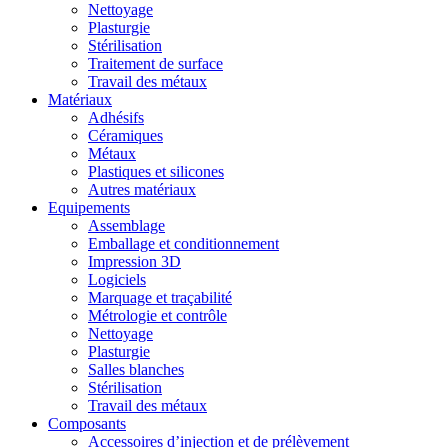
Nettoyage
Plasturgie
Stérilisation
Traitement de surface
Travail des métaux
Matériaux
Adhésifs
Céramiques
Métaux
Plastiques et silicones
Autres matériaux
Equipements
Assemblage
Emballage et conditionnement
Impression 3D
Logiciels
Marquage et traçabilité
Métrologie et contrôle
Nettoyage
Plasturgie
Salles blanches
Stérilisation
Travail des métaux
Composants
Accessoires d’injection et de prélèvement