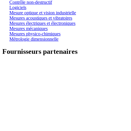
Contrôle non-destructif
Logiciels
Mesure optique et vision industrielle
Mesures acoustiques et vibratoires
Mesures électriques et électroniques
Mesures mécaniques
Mesures physico-chimiques
Métrologie dimensionnelle
Fournisseurs partenaires