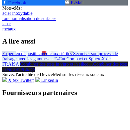
Facebook
E-Mail
Mots-clés :
acier inoxydable
fonctionnalisation de surfaces
laser
métaux
A lire aussi
Expert en dispositifs médicaux stériles
Sécuriser son process de
fraisage avec les gammes
…
E-Cut Compact et SpheroX de
FRAISA
Combiner des tests in vitro et in silico
…
Combiner des tests
in vitro
et
in silico
Suivez l'actualité de DeviceMed sur les réseaux sociaux :
X (ex Twitter)
LinkedIn
Fournisseurs partenaires