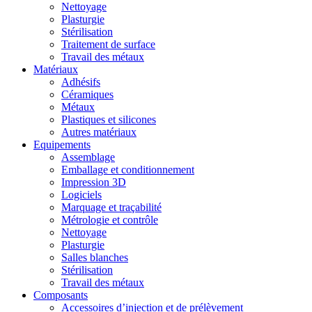
Nettoyage
Plasturgie
Stérilisation
Traitement de surface
Travail des métaux
Matériaux
Adhésifs
Céramiques
Métaux
Plastiques et silicones
Autres matériaux
Equipements
Assemblage
Emballage et conditionnement
Impression 3D
Logiciels
Marquage et traçabilité
Métrologie et contrôle
Nettoyage
Plasturgie
Salles blanches
Stérilisation
Travail des métaux
Composants
Accessoires d’injection et de prélèvement