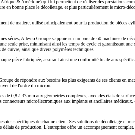
Afrique & Amérique) qui lui permettent de réaliser des prestations compl
e en bonne place le décolletage, et plus particulièrement le micro-décol
ent de matière, utilisé principalement pour la production de pièces cyl
nes séries, Allevio Groupe s'appuie sur un parc de 60 machines de dé
e seule prise, minimisant ainsi les temps de cycle et garantissant une q
es de cuivre, ainsi que divers polymères techniques.
chaque pièce fabriquée, assurant ainsi une conformité totale aux spécifi
Groupe de répondre aux besoins les plus exigeants de ses clients en mati
souvent de l'ordre du micron.
s de 0,8 à 33 mm aux géométries complexes, avec des états de surface de 
des connecteurs microélectroniques aux implants et ancillaires médicaux, 
esoins spécifiques de chaque client. Ses solutions de décolletage et mic
s délais de production. L'entreprise offre un accompagnement complet, de 