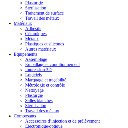
Plasturgie
Stérilisation
Traitement de surface
Travail des métaux
Matériaux
Adhésifs
Céramiques
Métaux
Plastiques et silicones
Autres matériaux
Equipements
Assemblage
Emballage et conditionnement
Impression 3D
Logiciels
Marquage et traçabilité
Métrologie et contrôle
Nettoyage
Plasturgie
Salles blanches
Stérilisation
Travail des métaux
Composants
Accessoires d’injection et de prélèvement
Electronique/optique