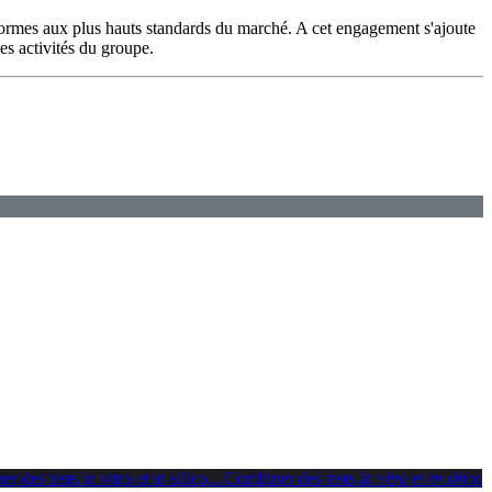
nformes aux plus hauts standards du marché. A cet engagement s'ajoute
es activités du groupe.
 des tests in vitro et in silico
…
Combiner des tests
in vitro
et
in silico