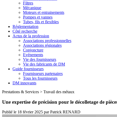
Filtres
Mécanique
Moteurs et entrainements
Pompes et vannes
Tubes, fils et flexibles
Réglementation
Côté recherche
Actus de la profession
Associations professionnelles
Associations régionales
Conjoncture
Evénements
Vie des fournisseurs
Vie des fabricants de DM
Guide fournisseurs
Fournisseurs partenaires
Tous les fournisseurs
DM innovants
Prestations & Services
>
Travail des métaux
Une expertise de précision pour le décolletage de pièc
Publié le
18 février 2025
par
Patrick RENARD