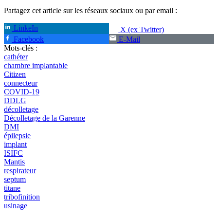
Partagez cet article sur les réseaux sociaux ou par email :
LinkeIn
X (ex Twitter)
Facebook
E-Mail
Mots-clés :
cathéter
chambre implantable
Citizen
connecteur
COVID-19
DDLG
décolletage
Décolletage de la Garenne
DMI
épilepsie
implant
ISIFC
Mantis
respirateur
septum
titane
tribofinition
usinage