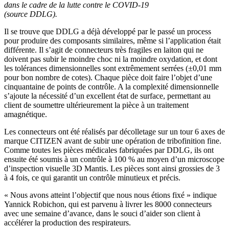
dans le cadre de la lutte contre le COVID-19
(source DDLG).
Il se trouve que DDLG a déjà développé par le passé un process
pour produire des composants similaires, même si l’application était
différente. Il s’agit de connecteurs très fragiles en laiton qui ne
doivent pas subir le moindre choc ni la moindre oxydation, et dont
les tolérances dimensionnelles sont extrêmement serrées (±0,01 mm
pour bon nombre de cotes). Chaque pièce doit faire l’objet d’une
cinquantaine de points de contrôle. A la complexité dimensionnelle
s’ajoute la nécessité d’un excellent état de surface, permettant au
client de soumettre ultérieurement la pièce à un traitement
amagnétique.
Les connecteurs ont été réalisés par décolletage sur un tour 6 axes de
marque CITIZEN avant de subir une opération de tribofinition fine.
Comme toutes les pièces médicales fabriquées par DDLG, ils ont
ensuite été soumis à un contrôle à 100 % au moyen d’un microscope
d’inspection visuelle 3D Mantis. Les pièces sont ainsi grossies de 3
à 4 fois, ce qui garantit un contrôle minutieux et précis.
« Nous avons atteint l’objectif que nous nous étions fixé » indique
Yannick Robichon, qui est parvenu à livrer les 8000 connecteurs
avec une semaine d’avance, dans le souci d’aider son client à
accélérer la production des respirateurs.