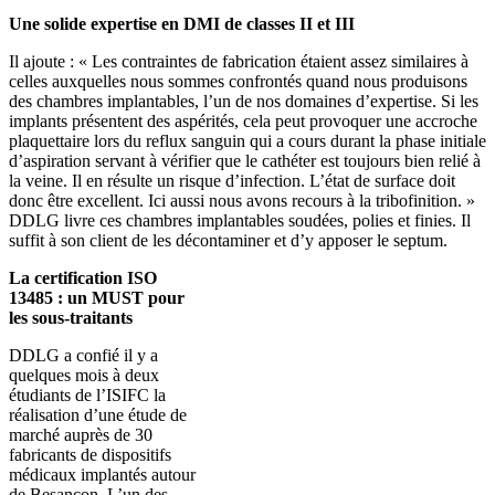
Une solide expertise en DMI de classes II et III
Il ajoute : « Les contraintes de fabrication étaient assez similaires à
celles auxquelles nous sommes confrontés quand nous produisons
des chambres implantables, l’un de nos domaines d’expertise. Si les
implants présentent des aspérités, cela peut provoquer une accroche
plaquettaire lors du reflux sanguin qui a cours durant la phase initiale
d’aspiration servant à vérifier que le cathéter est toujours bien relié à
la veine. Il en résulte un risque d’infection. L’état de surface doit
donc être excellent. Ici aussi nous avons recours à la tribofinition. »
DDLG livre ces chambres implantables soudées, polies et finies. Il
suffit à son client de les décontaminer et d’y apposer le septum.
La certification ISO
13485 : un MUST pour
les sous-traitants
DDLG a confié il y a
quelques mois à deux
étudiants de l’ISIFC la
réalisation d’une étude de
marché auprès de 30
fabricants de dispositifs
médicaux implantés autour
de Besançon. L’un des