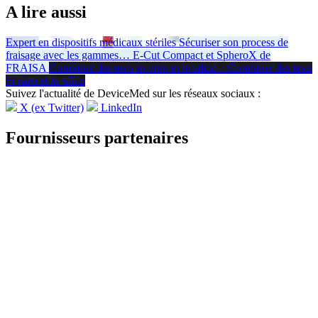
A lire aussi
Expert en dispositifs médicaux stériles
Sécuriser son process de
fraisage avec les gammes
…
E-Cut Compact et SpheroX de
FRAISA
Combiner des tests in vitro et in silico
…
Combiner des tests
in vitro
et
in silico
Suivez l'actualité de DeviceMed sur les réseaux sociaux :
X (ex Twitter)
LinkedIn
Fournisseurs partenaires