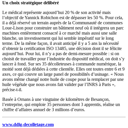
Un choix stratégique délibéré
Le médical représente aujourd’hui 20 % de son activité mais
l’objectif de Yannick Robichon est de dépasser les 50 %. Pour cela,
il a déjà réservé un terrain auprès de la Communauté de communes
Loue-Lison pour construire un bâtiment neuf où il intègrera un parc
machines entièrement consacré à ce marché mais aussi une salle
blanche, un investissement qui lui semble impératif sur le long
terme. De la même façon, il avait anticipé il y a 5 ans la nécessité
d’obtenir la certification ISO 13485, une décision dont il se félicite
aujourd’hui. Pour lui, il n’y a pas de demi-mesure possible : si on
choisit de travailler pour l’industrie du dispositif médical, on doit s’y
lancer à fond. Sur ses 35 décolleteuses à commande numérique, la
moitié sont déjà dédiées à cette clientèle. Elles ont toutes entre 6 et 9
axes, ce qui couvre un large panel de possibilités d’usinage. « Nous
avons même changé notre huile de coupe pour la remplacer par une
huile végétale que nous avons fait valider par l’INRS à Paris »,
précise-t-il.
Basée à Ornans à une vingtaine de kilomètres de Besançon,
l’entreprise, qui emploie 35 personnes dont 3 apprentis, réalise un
chiffre d’affaires annuel de 3 millions d’euros.
www.ddlg-decolletage.com