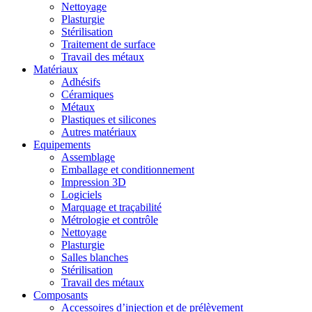
Nettoyage
Plasturgie
Stérilisation
Traitement de surface
Travail des métaux
Matériaux
Adhésifs
Céramiques
Métaux
Plastiques et silicones
Autres matériaux
Equipements
Assemblage
Emballage et conditionnement
Impression 3D
Logiciels
Marquage et traçabilité
Métrologie et contrôle
Nettoyage
Plasturgie
Salles blanches
Stérilisation
Travail des métaux
Composants
Accessoires d’injection et de prélèvement