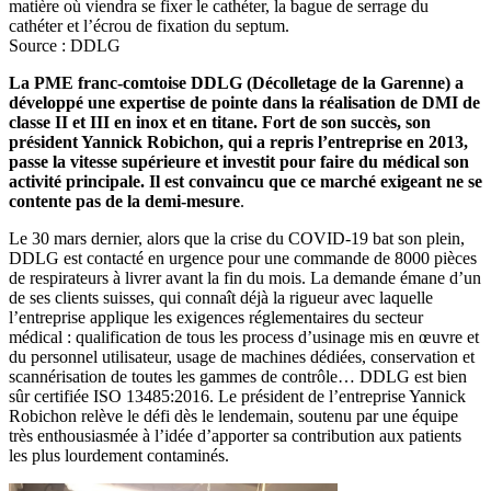
matière où viendra se fixer le cathéter, la bague de serrage du
cathéter et l’écrou de fixation du septum.
Source : DDLG
La PME franc-comtoise DDLG (Décolletage de la Garenne) a
développé une expertise de pointe dans la réalisation de DMI de
classe II et III en inox et en titane. Fort de son succès, son
président Yannick Robichon, qui a repris l’entreprise en 2013,
passe la vitesse supérieure et investit pour faire du médical son
activité principale. Il est convaincu que ce marché exigeant ne se
contente pas de la demi-mesure
.
Le 30 mars dernier, alors que la crise du COVID-19 bat son plein,
DDLG est contacté en urgence pour une commande de 8000 pièces
de respirateurs à livrer avant la fin du mois. La demande émane d’un
de ses clients suisses, qui connaît déjà la rigueur avec laquelle
l’entreprise applique les exigences réglementaires du secteur
médical : qualification de tous les process d’usinage mis en œuvre et
du personnel utilisateur, usage de machines dédiées, conservation et
scannérisation de toutes les gammes de contrôle… DDLG est bien
sûr certifiée ISO 13485:2016. Le président de l’entreprise Yannick
Robichon relève le défi dès le lendemain, soutenu par une équipe
très enthousiasmée à l’idée d’apporter sa contribution aux patients
les plus lourdement contaminés.