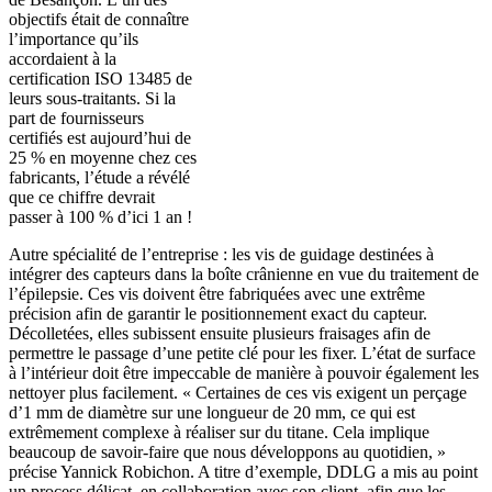
objectifs était de connaître
l’importance qu’ils
accordaient à la
certification ISO 13485 de
leurs sous-traitants. Si la
part de fournisseurs
certifiés est aujourd’hui de
25 % en moyenne chez ces
fabricants, l’étude a révélé
que ce chiffre devrait
passer à 100 % d’ici 1 an !
Autre spécialité de l’entreprise : les vis de guidage destinées à
intégrer des capteurs dans la boîte crânienne en vue du traitement de
l’épilepsie. Ces vis doivent être fabriquées avec une extrême
précision afin de garantir le positionnement exact du capteur.
Décolletées, elles subissent ensuite plusieurs fraisages afin de
permettre le passage d’une petite clé pour les fixer. L’état de surface
à l’intérieur doit être impeccable de manière à pouvoir également les
nettoyer plus facilement. « Certaines de ces vis exigent un perçage
d’1 mm de diamètre sur une longueur de 20 mm, ce qui est
extrêmement complexe à réaliser sur du titane. Cela implique
beaucoup de savoir-faire que nous développons au quotidien, »
précise Yannick Robichon. A titre d’exemple, DDLG a mis au point
un process délicat, en collaboration avec son client, afin que les