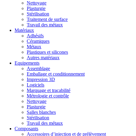
Nettoyage
Plasturgie
Stérilisation
Traitement de surface
Travail des métaux
Matériaux
Adhésifs
Céramiques
Métaux
Plastiques et silicones
Autres matériaux
Equipements
Assemblage
Emballage et conditionnement
Impression 3D
Logiciels
Marquage et traçabilité
Métrologie et contrôle
Nettoyage
Plasturgie
Salles blanches
Stérilisation
Travail des métaux
Composants
Accessoires d’injection et de prélèvement