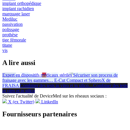
implant orthopédique
implant rachidien
marquage laser
Mediluc
passivation
polissage
prothèse
tige fémorale
titane
vis
A lire aussi
Expert en dispositifs médicaux stériles
Sécuriser son process de
fraisage avec les gammes
…
E-Cut Compact et SpheroX de
FRAISA
Combiner des tests in vitro et in silico
…
Combiner des tests
in vitro
et
in silico
Suivez l'actualité de DeviceMed sur les réseaux sociaux :
X (ex Twitter)
LinkedIn
Fournisseurs partenaires