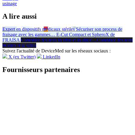
usinage
A lire aussi
Expert en dispositifs médicaux stériles
Sécuriser son process de
fraisage avec les gammes
…
E-Cut Compact et SpheroX de
FRAISA
Combiner des tests in vitro et in silico
…
Combiner des tests
in vitro
et
in silico
Suivez l'actualité de DeviceMed sur les réseaux sociaux :
X (ex Twitter)
LinkedIn
Fournisseurs partenaires