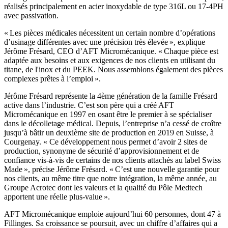
réalisés principalement en acier inoxydable de type 316L ou 17-4PH
avec passivation.
« Les pièces médicales nécessitent un certain nombre d’opérations
d’usinage différentes avec une précision très élevée », explique
Jérôme Frésard, CEO d’AFT Micromécanique. « Chaque pièce est
adaptée aux besoins et aux exigences de nos clients en utilisant du
titane, de l'inox et du PEEK. Nous assemblons également des pièces
complexes prêtes à l’emploi ».
Jérôme Frésard représente la 4ème génération de la famille Frésard
active dans l’industrie. C’est son père qui a créé AFT
Micromécanique en 1997 en osant être le premier à se spécialiser
dans le décolletage médical. Depuis, l’entreprise n’a cessé de croître
jusqu’à bâtir un deuxième site de production en 2019 en Suisse, à
Courgenay. « Ce développement nous permet d’avoir 2 sites de
production, synonyme de sécurité d’approvisionnement et de
confiance vis-à-vis de certains de nos clients attachés au label Swiss
Made », précise Jérôme Frésard. « C’est une nouvelle garantie pour
nos clients, au même titre que notre intégration, la même année, au
Groupe Acrotec dont les valeurs et la qualité du Pôle Medtech
apportent une réelle plus-value ».
AFT Micromécanique emploie aujourd’hui 60 personnes, dont 47 à
Fillinges. Sa croissance se poursuit, avec un chiffre d’affaires qui a