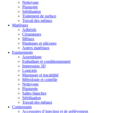
Nettoyage
Plasturgie
Stérilisation
Traitement de surface
Travail des métaux
Matériaux
Adhésifs
Céramiques
Métaux
Plastiques et silicones
Autres matériaux
Equipements
Assemblage
Emballage et conditionnement
Impression 3D
Logiciels
Marquage et traçabilité
Métrologie et contrôle
Nettoyage
Plasturgie
Salles blanches
Stérilisation
Travail des métaux
Composants
Accessoires d’injection et de prélèvement