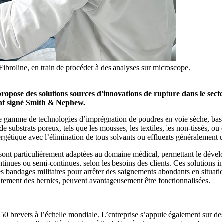
roline, en train de procéder à des analyses sur microscope.
ropose des solutions sources d'innovations de rupture dans le sect
nt signé Smith & Nephew.
e gamme de technologies d’imprégnation de poudres en voie sèche, basées
e substrats poreux, tels que les mousses, les textiles, les non-tissés, o
gétique avec l’élimination de tous solvants ou effluents généralement ut
 sont particulièrement adaptées au domaine médical, permettant le déve
tinues ou semi-continues, selon les besoins des clients. Ces solutions 
s bandages militaires pour arrêter des saignements abondants en situati
raitement des hernies, peuvent avantageusement être fonctionnalisées.
e 50 brevets à l’échelle mondiale. L’entreprise s’appuie également sur d