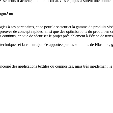
s secteurs d’activité, dont le médical. Ces équipes assurent une bonne c
auguré un
logies à ses partenaires, et ce pour le secteur et la gamme de produits vi
preuves de concept rapides, ainsi que des optimisations du produit en col
s continus, en vue de sécuriser le projet préalablement à l’étape de transf
hniques et la valeur ajoutée apportée par les solutions de Fibroline, ga
ncerné des applications textiles ou composites, mais très rapidement, l