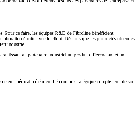
ompréhension des différents besoins des partenaires de l'entreprise et
sés. Pour ce faire, les équipes R&D de Fibroline bénéficient
laboration étroite avec le client. Dès lors que les propriétés obtenues
ert industriel.
rantissant au partenaire industriel un produit différenciant et un
e secteur médical a été identifié comme stratégique compte tenu de son