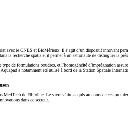
at avec le CNES et BioMérieux. Il s’agit d’un dispositif innovant perme
s la recherche spatiale, il permet à un astronaute de distinguer la prés
 ce type de formulations poudres, et l’homogénéité d’imprégnation assur
ace. Aquapad a notamment été utilisé à bord de la Station Spatiale Intern
hnson
ons MedTech de Fibroline. Le savoir-faire acquis au cours de ces premi
 innovations dans ce secteur
.