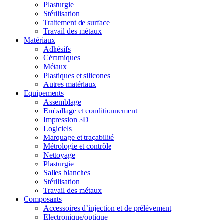
Plasturgie
Stérilisation
Traitement de surface
Travail des métaux
Matériaux
Adhésifs
Céramiques
Métaux
Plastiques et silicones
Autres matériaux
Equipements
Assemblage
Emballage et conditionnement
Impression 3D
Logiciels
Marquage et traçabilité
Métrologie et contrôle
Nettoyage
Plasturgie
Salles blanches
Stérilisation
Travail des métaux
Composants
Accessoires d’injection et de prélèvement
Electronique/optique