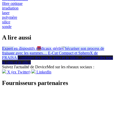
fibre optique
irradiation
laser
polymère
silice
sonde
A lire aussi
Expert en dispositifs médicaux stériles
Sécuriser son process de
fraisage avec les gammes
…
E-Cut Compact et SpheroX de
FRAISA
Combiner des tests in vitro et in silico
…
Combiner des tests
in vitro
et
in silico
Suivez l'actualité de DeviceMed sur les réseaux sociaux :
X (ex Twitter)
LinkedIn
Fournisseurs partenaires