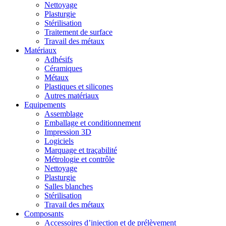
Nettoyage
Plasturgie
Stérilisation
Traitement de surface
Travail des métaux
Matériaux
Adhésifs
Céramiques
Métaux
Plastiques et silicones
Autres matériaux
Equipements
Assemblage
Emballage et conditionnement
Impression 3D
Logiciels
Marquage et traçabilité
Métrologie et contrôle
Nettoyage
Plasturgie
Salles blanches
Stérilisation
Travail des métaux
Composants
Accessoires d’injection et de prélèvement