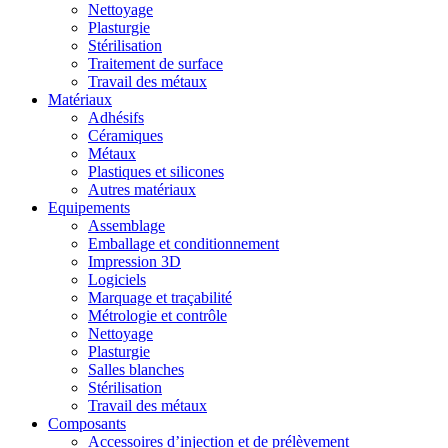
Nettoyage
Plasturgie
Stérilisation
Traitement de surface
Travail des métaux
Matériaux
Adhésifs
Céramiques
Métaux
Plastiques et silicones
Autres matériaux
Equipements
Assemblage
Emballage et conditionnement
Impression 3D
Logiciels
Marquage et traçabilité
Métrologie et contrôle
Nettoyage
Plasturgie
Salles blanches
Stérilisation
Travail des métaux
Composants
Accessoires d’injection et de prélèvement