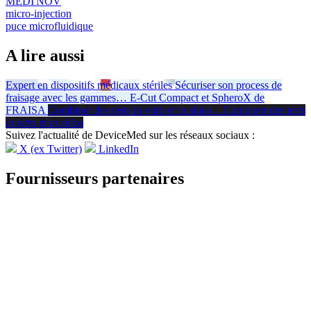
MEDI'NOV
micro-injection
puce microfluidique
A lire aussi
Expert en dispositifs médicaux stériles
Sécuriser son process de
fraisage avec les gammes
…
E-Cut Compact et SpheroX de
FRAISA
Combiner des tests in vitro et in silico
…
Combiner des tests
in vitro
et
in silico
Suivez l'actualité de DeviceMed sur les réseaux sociaux :
X (ex Twitter)
LinkedIn
Fournisseurs partenaires