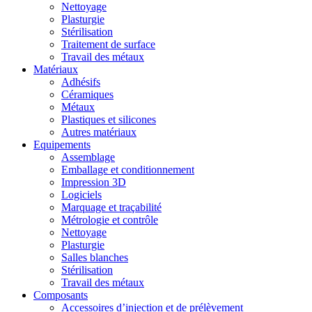
Nettoyage
Plasturgie
Stérilisation
Traitement de surface
Travail des métaux
Matériaux
Adhésifs
Céramiques
Métaux
Plastiques et silicones
Autres matériaux
Equipements
Assemblage
Emballage et conditionnement
Impression 3D
Logiciels
Marquage et traçabilité
Métrologie et contrôle
Nettoyage
Plasturgie
Salles blanches
Stérilisation
Travail des métaux
Composants
Accessoires d’injection et de prélèvement