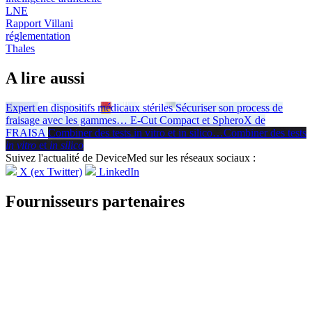
LNE
Rapport Villani
réglementation
Thales
A lire aussi
Expert en dispositifs médicaux stériles
Sécuriser son process de
fraisage avec les gammes
…
E-Cut Compact et SpheroX de
FRAISA
Combiner des tests in vitro et in silico
…
Combiner des tests
in vitro
et
in silico
Suivez l'actualité de DeviceMed sur les réseaux sociaux :
X (ex Twitter)
LinkedIn
Fournisseurs partenaires