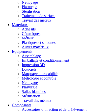
Nettoyage
Plasturgie
Stérilisation
Traitement de surface
Travail des métaux
Matériaux
Adhésifs
Céramiques
Métaux
Plastiques et silicones
Autres matériaux
Equipements
Assemblage
Emballage et conditionnement
Impression 3D
Logiciels
Marquage et traçabilité
Métrologie et contrôle
Nettoyage
Plasturgie
Salles blanches
Stérilisation
Travail des métaux
Composants
Accessoires d’injection et de prélèvement