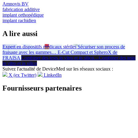
Amnovis BV
fabrication additive
implant orthopédique
implant rachidien
A lire aussi
Expert en dispositifs médicaux stériles
Sécuriser son process de
fraisage avec les gammes
…
E-Cut Compact et SpheroX de
FRAISA
Combiner des tests in vitro et in silico
…
Combiner des tests
in vitro
et
in silico
Suivez l'actualité de DeviceMed sur les réseaux sociaux :
X (ex Twitter)
LinkedIn
Fournisseurs partenaires