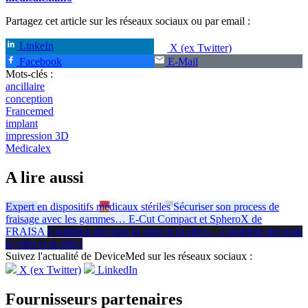
Partagez cet article sur les réseaux sociaux ou par email :
LinkeIn
X (ex Twitter)
Facebook
E-Mail
Mots-clés :
ancillaire
conception
Francemed
implant
impression 3D
Medicalex
A lire aussi
Expert en dispositifs médicaux stériles
Sécuriser son process de
fraisage avec les gammes
…
E-Cut Compact et SpheroX de
FRAISA
Combiner des tests in vitro et in silico
…
Combiner des tests
in vitro
et
in silico
Suivez l'actualité de DeviceMed sur les réseaux sociaux :
X (ex Twitter)
LinkedIn
Fournisseurs partenaires