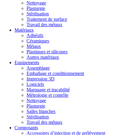
Nettoyage
Plasturgie
Stérilisation
Traitement de surface
Travail des métaux
Matériaux
Adhésifs
Céramiques
Métaux
Plastiques et silicones
Autres matériaux
Equipements
Assemblage
Emballage et conditionnement
Impression 3D
Logiciels
Marquage et traçabilité
Métrologie et contrôle
Nettoyage
Plasturgie
Salles blanches
Stérilisation
Travail des métaux
Composants
Accessoires d’injection et de prélèvement